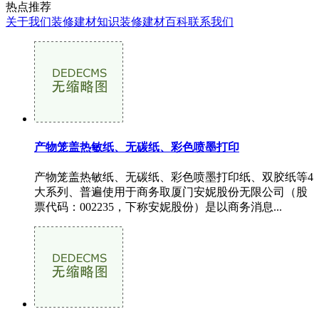
热点推荐
关于我们
装修建材知识
装修建材百科
联系我们
产物笼盖热敏纸、无碳纸、彩色喷墨打印
产物笼盖热敏纸、无碳纸、彩色喷墨打印纸、双胶纸等4
大系列、普遍使用于商务取厦门安妮股份无限公司（股
票代码：002235，下称安妮股份）是以商务消息...