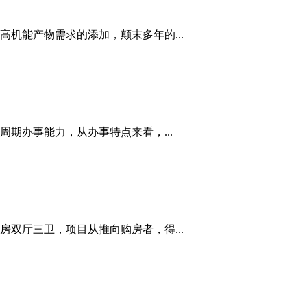
机能产物需求的添加，颠末多年的...
期办事能力，从办事特点来看，...
房双厅三卫，项目从推向购房者，得...