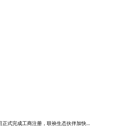
正式完成工商注册，联袂生态伙伴加快...