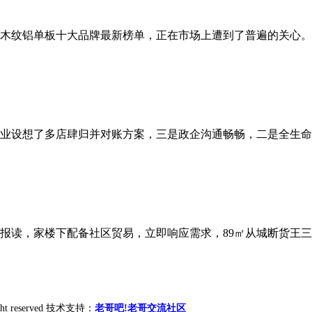
东木纹铝单板十大品牌最新榜单，正在市场上遭到了普遍的关心。高
业设想了多店肆归并对账方案，三是政企沟通畅畅，二是全生命周
年报读，家楼下配备社区贸易，立即响应需求，89㎡从城断货王三
ight reserved 技术支持：
老哥吧!老哥交流社区