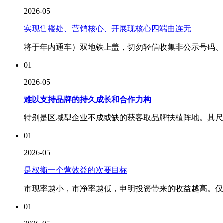
2026-05
实现售楼处、营销核心、开展现核心四端曲连无
将于年内通车）双地铁上盖，切勿轻信收集非公示号码、第
01
2026-05
难以支持品牌的持久成长和合作力构
特别是区域型企业不成或缺的获客取品牌扶植阵地。其尺度
01
2026-05
是权衡一个营效益的次要目标
市现率越小，市净率越低，申明投资带来的收益越高。仅
01