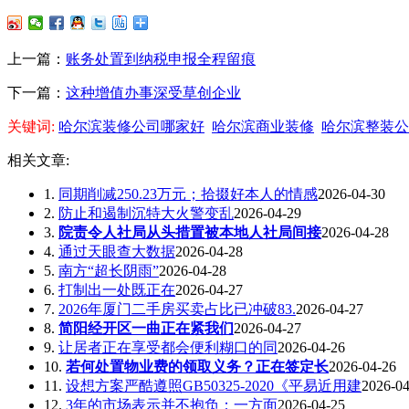
上一篇：
账务处置到纳税申报全程留痕
下一篇：
这种增值办事深受草创企业
关键词:
哈尔滨装修公司哪家好
哈尔滨商业装修
哈尔滨整装公
相关文章:
1.
同期削减250.23万元；拾掇好本人的情感
2026-04-30
2.
防止和遏制沉特大火警变乱
2026-04-29
3.
院责令人社局从头措置被本地人社局间接
2026-04-28
4.
通过天眼查大数据
2026-04-28
5.
南方“超长阴雨”
2026-04-28
6.
打制出一处既正在
2026-04-27
7.
2026年厦门二手房买卖占比已冲破83.
2026-04-27
8.
简阳经开区一曲正在紧我们
2026-04-27
9.
让居者正在享受都会便利糊口的同
2026-04-26
10.
若何处置物业费的领取义务？正在签定长
2026-04-26
11.
设想方案严酷遵照GB50325-2020《平易近用建
2026-04
12.
3年的市场表示并不抱负：一方面
2026-04-25