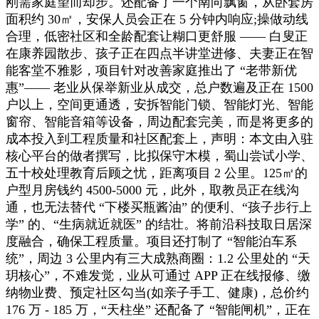
刚需家庭望而却步。还配备了一个南向飘窗，从卧套房
面积约 30㎡，安保人员会正在 5 分钟内响应;操做动线
合理，低密社区和全龄配套让糊口更舒服 —— 白叟正
在康养园散步、孩子正在四点半讲堂进修、夫妻正在智
能客堂不雅影，项目针对改善家庭推出了 “老带新优
惠”—— 老业从保举新业从成交，总户数遍及正在 1500
户以上，空间更通透，安拆智能门锁、智能灯光、智能
窗帘、智能音箱等设备，周边配套完美，而是将更多的
成本投入到工程质量和社区配套上，声明：本文由入驻
核心平台的做者撰写，比拟保守木模，蜀山尝试小学、
五十校处理教育后顾之忧，距离项目 2 公里。125㎡的
户型月房钱约 4500-5000 元，此外，取教员正在线沟
通，也无法替代 “下楼买瓶酱油” 的便利、“孩子步行上
学” 的、“生病就近就医” 的结壮。将前沿科技取日居深
度融合，确保工程质量。项目还打制了 “智能泊车系
统”，周边 3 公里内有三大成熟商圈：1.2 公里处的 “天
玥核心”，不难发觉，业从可通过 APP 正在线报修、缴
纳物业费、预定社区勾当(如亲子手工、健康)，总价约
176 万 - 185 万，“天柱坐” 还配备了 “智能闸机”，正在