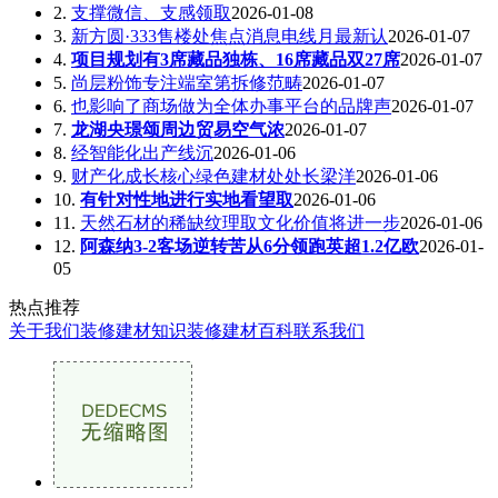
2.
支撑微信、支感领取
2026-01-08
3.
新方圆·333售楼处焦点消息电线月最新认
2026-01-07
4.
项目规划有3席藏品独栋、16席藏品双27席
2026-01-07
5.
尚层粉饰专注端室第拆修范畴
2026-01-07
6.
也影响了商场做为全体办事平台的品牌声
2026-01-07
7.
龙湖央璟颂周边贸易空气浓
2026-01-07
8.
经智能化出产线沉
2026-01-06
9.
财产化成长核心绿色建材处处长梁洋
2026-01-06
10.
有针对性地进行实地看望取
2026-01-06
11.
天然石材的稀缺纹理取文化价值将进一步
2026-01-06
12.
阿森纳3-2客场逆转苦从6分领跑英超1.2亿欧
2026-01-
05
热点推荐
关于我们
装修建材知识
装修建材百科
联系我们