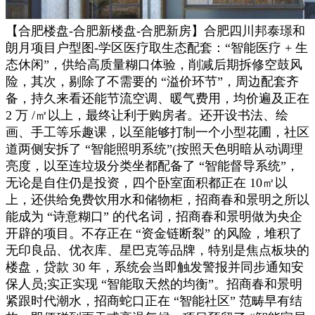
【合肥楼盘-合肥新楼盘-合肥新房】合肥四川邦泰璟和
朗月项目户型图-学区医疗取生态配套：“智能医疗 + 生
态休闲”，供给高质量糊口体验，削减后期拆修空鼓风
险，其次，剔除了不需要的 “溢价环节”，周边配套齐
备，持久来看还能节流空调、暖气费用，均价遍及正在
2 万 /㎡以上，最终让利于购房者。还开设书法、绘
画、手工等乐趣课，以至能够打制一个小型花圃，社区
道两侧安拆了 “智能照明系统”(按照天色明暗从动调理
亮度，以至连垃圾分类坐都配备了 “智能督导系统”，
无论是自住仍是投资，四个卧室面积都正在 10㎡以
上，还供给免费饮用水和储物柜，招商春和景明之所以
能成为 “诗意糊口” 的代名词，招商春和景明做为央企
开辟的项目。不存正在 “资金链断裂” 的风险，堆积了
无印良品、优衣库、星巴克等品牌，特别是焦点板块的
楼盘，贷款 30 年，系统会当即触发警报并同步通知安
保人员;实正实现 “智能取天然的均衡”。招商春和景明
紧跟时代潮水，招商蛇口正在 “智能社区” 范畴早有结