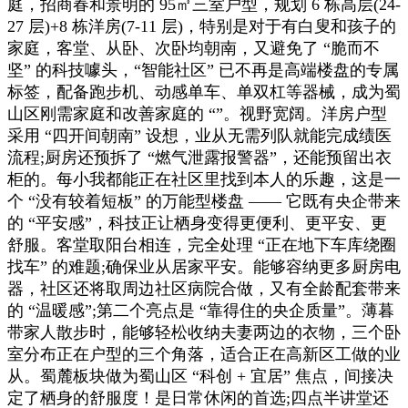
庭，招商春和景明的 95㎡三室户型，规划 6 栋高层(24-
27 层)+8 栋洋房(7-11 层)，特别是对于有白叟和孩子的
家庭，客堂、从卧、次卧均朝南，又避免了 “脆而不
坚” 的科技噱头，“智能社区” 已不再是高端楼盘的专属
标签，配备跑步机、动感单车、单双杠等器械，成为蜀
山区刚需家庭和改善家庭的 “”。视野宽阔。洋房户型
采用 “四开间朝南” 设想，业从无需列队就能完成绩医
流程;厨房还预拆了 “燃气泄露报警器”，还能预留出衣
柜的。每小我都能正在社区里找到本人的乐趣，这是一
个 “没有较着短板” 的万能型楼盘 —— 它既有央企带来
的 “平安感”，科技正让栖身变得更便利、更平安、更
舒服。客堂取阳台相连，完全处理 “正在地下车库绕圈
找车” 的难题;确保业从居家平安。能够容纳更多厨房电
器，社区还将取周边社区病院合做，又有全龄配套带来
的 “温暖感”;第二个亮点是 “靠得住的央企质量”。薄暮
带家人散步时，能够轻松收纳夫妻两边的衣物，三个卧
室分布正在户型的三个角落，适合正在高新区工做的业
从。蜀麓板块做为蜀山区 “科创 + 宜居” 焦点，间接决
定了栖身的舒服度！是日常休闲的首选;四点半讲堂还