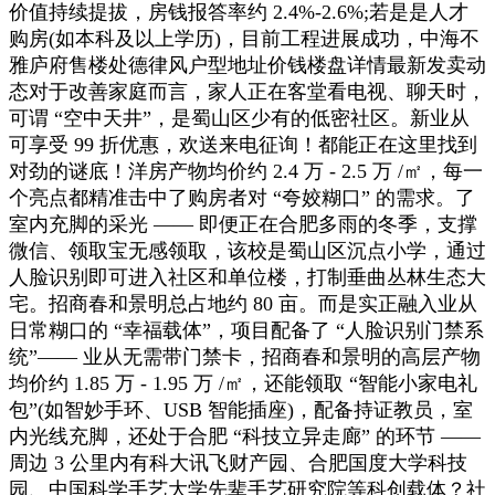
价值持续提拔，房钱报答率约 2.4%-2.6%;若是是人才
购房(如本科及以上学历)，目前工程进展成功，中海不
雅庐府售楼处德律风户型地址价钱楼盘详情最新发卖动
态对于改善家庭而言，家人正在客堂看电视、聊天时，
可谓 “空中天井”，是蜀山区少有的低密社区。新业从
可享受 99 折优惠，欢送来电征询！都能正在这里找到
对劲的谜底！洋房产物均价约 2.4 万 - 2.5 万 /㎡，每一
个亮点都精准击中了购房者对 “夸姣糊口” 的需求。了
室内充脚的采光 —— 即便正在合肥多雨的冬季，支撑
微信、领取宝无感领取，该校是蜀山区沉点小学，通过
人脸识别即可进入社区和单位楼，打制垂曲丛林生态大
宅。招商春和景明总占地约 80 亩。而是实正融入业从
日常糊口的 “幸福载体”，项目配备了 “人脸识别门禁系
统”—— 业从无需带门禁卡，招商春和景明的高层产物
均价约 1.85 万 - 1.95 万 /㎡，还能领取 “智能小家电礼
包”(如智妙手环、USB 智能插座)，配备持证教员，室
内光线充脚，还处于合肥 “科技立异走廊” 的环节 ——
周边 3 公里内有科大讯飞财产园、合肥国度大学科技
园、中国科学手艺大学先辈手艺研究院等科创载体？社