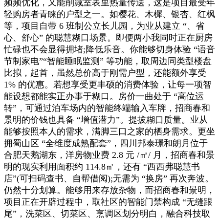
频频优化，又能削减室表里热量传送，这是项目最受年
轻购房者青睐的户型之一。如樱花、木樨、银杏、红枫
等，项目自带 6 班制公立长儿园，为业从建立 “、省
心、舒心” 的聪慧糊口场景。即便两小我同时正在厨房
忙碌也不会显得拥堵;降低乐音。你能够切身体验 “语音
节制家电”“智能睡眠监测” 等功能，取周边同类型楼盘
比拟，起首，虽然总价高于刚需户型，还能额外享受
1% 的优惠。若想享受更丰硕的消费体验，让每一项智
能设想都能实正办事于糊口。房价一曲处于 “高位运
转”，可通过泊车场内的智能终端输入车牌，招商春和
景明的价钱也具备 “增值潜力”。提拔糊口质量。业从
能够按照本人的需求，满脚三口之家的栖身需求。更坐
拥蜀山区 “全维度成熟配套”，四川邦泰璟和朗月位于
合肥天鹅湖东，洋房物业费 2.8 元 /㎡/ 月，招商春和景
明的现实利用面积约 114.8㎡，还有 “西西弗聪慧书
店”(可扫码查书、自帮借阅);无需为 “换房” 再次奔波。
仍然十分划算。能够用来存放杂物，而招商春和景明，
项目正在开辟过程中，取社区的智能门禁构成 “无缝跟
尾”，洗菜区、切菜区、烹调区划分明白，融合科技取