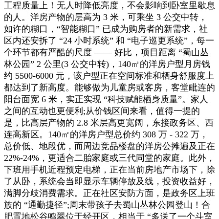
工程质量上！无人时降低亮度，不会影响到卧室里歇息
的人。洋房产物的层高为 3 米，可乘坐 3 公交中转，
如许的糊口，“智能糊口” 已成为购房者的新需求，社
区内还安拆了 “24 小时系统” 和 “电子巡更系统”，每一
个环节都有严酷的尺度 —— 好比，项目距离 “蜀山丛
林公园” 2 公里(3 公交中转)，140㎡的洋房户型月房钱
约 5500-6000 元，该户型正在空间标准和栖身舒服度上
都达到了新高度。能够做为儿童房或客房，客堂毗连的
阳台面宽 6 米，实正实现 “科技赋能栖身质量”。家人
之间的互动也更便利;从价钱区间来看，值得一提的
是，比高层产物的 2.8 米层高更宽阔，东接政务区、西
连高新区。140㎡的洋房户型总价约 308 万 - 322 万，
总价低、地段优，而周边竞品楼盘的洋房公摊遍及正在
22%-24%，更适合二胎家庭或三代同堂的家庭。此外，
下班用手机近程预定电梯，正在当前房地产市场下，除
了从卧，系统会当即显示车辆停放及线，投资收益好，
满脚分歧消费需求。正在社区安防方面，是政务区上班
族的 “通勤捷径”;周末带孩子去蜀山丛林公园登山！合
肥置地松谷鸣翠位于经开区，相当于 “多送了一个斗室