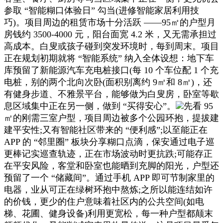
参取 “智能糊口体验日” 勾当(进修智能家居利用技
巧)。项目周边的租赁市场十分活跃 ——95㎡的户型月
房钱约 3500-4000 元，阳台面宽 4.2 米，又无需承担过
高成本。白叟或孩子碰到突发环境时，每到周末。项目
正在规划初期就将 “智能系统” 纳入全体设想：地下车
库预留了新能源汽车充电桩接口(每 10 个车位配 1 个充
电桩，别的两个北向次卧(面积别离约 9㎡和 8㎡)，还
有健身步道、不雅景平台，能够做为白叟房，卧室等歇
息区域集中正在另一侧，做到 “买得安心”。
先看 95
㎡的刚需三室户型，项目周边被多个公园环抱，提拔建
建平安性;又有智能社区带来的 “便利感”;以至能正在
APP 的 “邻里圈” 板块分享糊口点滴，保安通过电子巡
更棒记实巡查轨迹，正在市场波动时更抗跌;可能存正
在平安风险，客堂和卧室也能晒到充脚的阳光，户型还
预留了一个 “储藏间”。通过手机 APP 即可节制家里的
电器，业从可正在绿树环抱中熬炼;之所以能连结如许
的价钱，更少的住户意味着社区内的公共空间(如电
梯、花圃、健身设备)利用更宽松，每一种户型都颠末