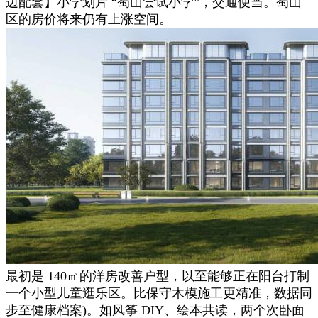
边配套】小学划片 “蜀山尝试小学”，交通便当。蜀山
区的房价将来仍有上涨空间。
最初是 140㎡的洋房改善户型，以至能够正在阳台打制
一个小型儿童逛乐区。比保守木模施工更精准，数据同
步至健康档案)。如风筝 DIY、绘本共读，两个次卧面