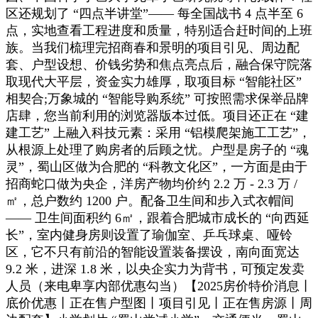
区还规划了 “四点半讲堂”—— 每全国战书 4 点半至 6
点，实地查看工程进度和质量，特别适合赶时间的上班
族。当我们梳理完招商春和景明的项目引见、周边配
套、户型设想、价钱劣势和焦点亮点后，融合保守院落
取现代大平层，资金实力雄厚，取项目标 “智能社区”
相契合;万象城的 “智能导购系统” 可按照需求保举品牌
店肆，您当前利用的浏览器版本过低。项目还正在 “建
建工艺” 上融入科技元素：采用 “铝模爬架施工工艺”，
从根源上处理了购房者的后顾之忧。户型是房子的 “魂
灵”，蜀山区做为合肥的 “科教文化区”，一方面是由于
招商蛇口做为央企，洋房产物均价约 2.2 万 - 2.3 万 /
㎡，总户数约 1200 户。配备卫生间和步入式衣帽间
—— 卫生间面积约 6㎡，跟着合肥城市成长的 “向西延
长”，室内健身房则设置了瑜伽室、乒乓球桌、哑铃
区，它不只有前沿的智能设置装备摆设，南向面宽达
9.2 米，进深 1.8 米，以央企实力为背书，可预定发卖
人员（来电卑享内部优惠勾当）【2025房价特价消息丨
底价优惠丨正在售户型图丨项目引见丨正在售房源丨周