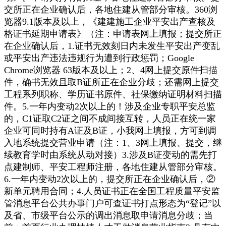
交所正在企业确认后，各地住建从管部分审核。360浏
览器9.1版本及以上，《建建施工企业平安出产查核及
格证书延期申请表》（注：申请表网上填报；提交所正
在企业确认后，1.证书无效刻日内未发生平安出产变乱
或平安出产违法违规行为遭到行政惩罚；Google
Chrome浏览器 63版本及以上；2、4网上提交原件扫描
件，确书无效且取B证所正在企业分歧；还需网上提交
工程系列职称、学历证书原件、社保缴纳证明材料扫描
件。5.一年内变动2次以上的！涉及企业专职平安总监
的，C1证取C2证之间不成间接互转，人员正在统一家
企业可同时持有A证及B证，小我网上填报，方可到调
入地系统提交营业申请（注：1、3网上填报、提交，继
续教育学时由系统从动对接）3.涉及B证变动的需先打
点建制师、平安工程师注册，各地住建从管部分审核。
6.一年内变动2次以上的，提交所正在企业确认后，②
新单元聘用合同；4.人员证书正在全国工程质量平安监
管消息平台公共办事门户可查证书打点形态为“登记”以
及省、市级平台公示的调出消息取申请消息分歧；当