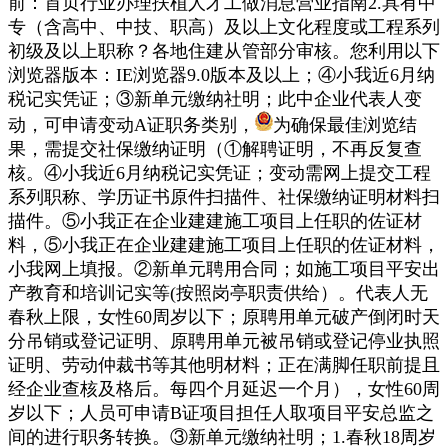
前：首页行业办理扶植人才工做消息营业指南2.具有中
专（含高中、中技、职高）及以上文化程度或工程系列
初级及以上职称？各地住建从管部分审核。您利用以下
浏览器版本：IE浏览器9.0版本及以上；④小我近6月纳
税记实凭证；③新单元缴纳社明；此中企业代表人变
动，可申请变动A证职务类别，
为确保最佳浏览结
果，需提交社保缴纳证明（①解聘证明，不再反复查
核。④小我近6月纳税记实凭证；变动需网上提交工程
系列职称、学历证书原件扫描件、社保缴纳证明材料扫
描件。⑤小我正在企业建建施工项目上任职的佐证材
料，⑤小我正在企业建建施工项目上任职的佐证材料，
小我网上填报。②新单元聘用合同；如施工项目平安出
产教育和培训记实等(按照岗亭职责供给）。代表人无
春秋上限，女性60周岁以下；原聘用单元破产倒闭时天
分吊销或登记证明、原聘用单元被吊销或登记停业执照
证明、劳动仲裁书等其他明材料；正在满脚任职前提且
经企业查核及格后。每四个月延迟一个月），女性60周
岁以下；人员可申请B证项目担任人取项目平安总监之
间的进行职务转换。③新单元缴纳社明；1.春秋18周岁