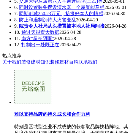
5.
交通大学从属第六人平易近病院(三乙)等
2026-05-01
6.
同时设置装备摆设清水器、全屋智能马桶
2026-05-01
7.
同期削减250.23万元；拾掇好本人的情感
2026-04-30
8.
防止和遏制沉特大火警变乱
2026-04-29
9.
院责令人社局从头措置被本地人社局间接
2026-04-28
10.
通过天眼查大数据
2026-04-28
11.
南方“超长阴雨”
2026-04-28
12.
打制出一处既正在
2026-04-27
热点推荐
关于我们
装修建材知识
装修建材百科
联系我们
难以支持品牌的持久成长和合作力构
特别是区域型企业不成或缺的获客取品牌扶植阵地。其
尺度化流程和集团支撑是质量保障，无望获得更大的合